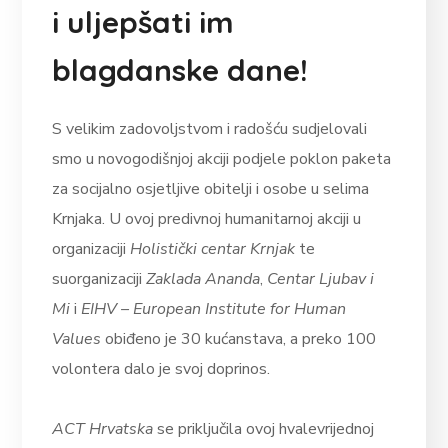
i uljepšati im
blagdanske dane!
S velikim zadovoljstvom i radošću sudjelovali
smo u novogodišnjoj akciji podjele poklon paketa
za socijalno osjetljive obitelji i osobe u selima
Krnjaka. U ovoj predivnoj humanitarnoj akciji u
organizaciji
Holistički centar Krnjak
te
suorganizaciji
Zaklada Ananda
,
Centar Ljubav i
Mi
i
EIHV – European Institute for Human
Values
obiđeno je 30 kućanstava, a preko 100
volontera dalo je svoj doprinos.
ACT Hrvatska
se priključila ovoj hvalevrijednoj