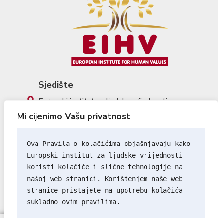
Sjedište
Europski institut za ljudske vrijednosti
Mi cijenimo Vašu privatnost
Kulići 7, 51216 Viškovo, Croatia
info@eihv.org
Ova Pravila o kolačićima objašnjavaju kako 
IG
FB
YT
Europski institut za ljudske vrijednosti
koristi kolačiće i slične tehnologije na 
Uvjeti korištenja
našoj web stranici. Korištenjem naše web 
Politika privatnosti
stranice pristajete na upotrebu kolačića 
sukladno ovim pravilima.